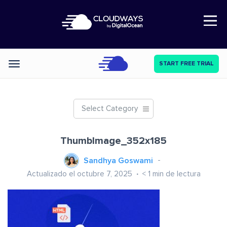
Open Nav
START FREE TRIAL
Categories
Select Category
ThumbImage_352x185
Sandhya Goswami
Actualizado el octubre 7, 2025
< 1
min de lectura