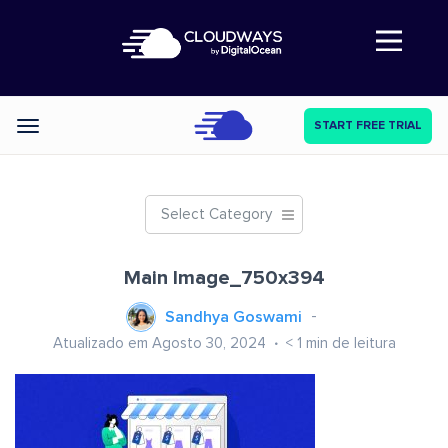
Abre a navegação
START FREE TRIAL
Categories
Select Category
Main Image_750x394
Sandhya Goswami
Atualizado em Agosto 30, 2024
< 1
min de leitura