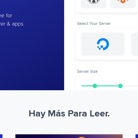
e for
ver & apps
Hay Más Para Leer.