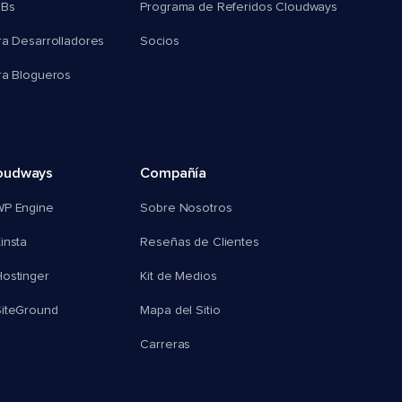
MBs
Programa de Referidos Cloudways
ra Desarrolladores
Socios
ra Blogueros
oudways
Compañía
WP Engine
Sobre Nosotros
insta
Reseñas de Clientes
ostinger
Kit de Medios
SiteGround
Mapa del Sitio
Carreras