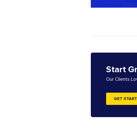
Start G
Our Clients L
GET START