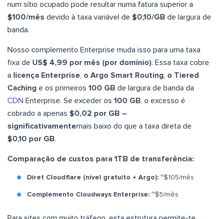
num sítio ocupado pode resultar numa fatura superior a
$100/mês
devido à taxa variável de
$0,10/GB
de largura de
banda.
Nosso complemento Enterprise muda isso para uma taxa
fixa de
US$ 4,99 por mês (por domínio)
. Essa taxa cobre
a
licença Enterprise
,
o Argo Smart Routing
,
o Tiered
Caching
e os primeiros
100 GB
de largura de banda da
CDN
Enterprise. Se exceder os
100 GB
, o excesso é
cobrado a apenas
$0,02 por GB –
significativamente
mais baixo do que a taxa direta de
$0,10 por GB
.
Comparação de custos para 1TB de transferência:
Diret Cloudflare (nível gratuito + Argo):
~$105/mês
Complemento Cloudways Enterprise:
~$5/mês
Para sites com muito tráfego, esta estrutura permite-te