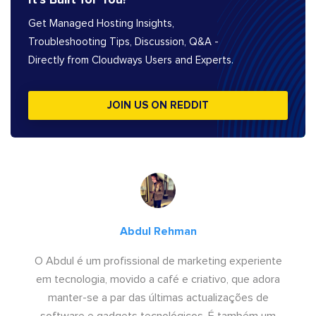
Get Managed Hosting Insights,
Troubleshooting Tips, Discussion, Q&A -
Directly from Cloudways Users and Experts.
JOIN US ON REDDIT
Abdul Rehman
O Abdul é um profissional de marketing experiente
em tecnologia, movido a café e criativo, que adora
manter-se a par das últimas actualizações de
software e gadgets tecnológicos. É também um