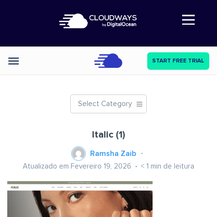
Abre a navegação
START FREE TRIAL
Categories
Select Category
Italic (1)
Ramsha Zaib
Atualizado em Fevereiro 19, 2026
< 1
min de leitura