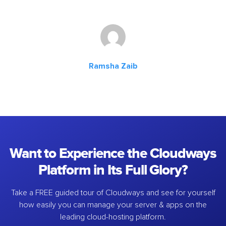
Ramsha Zaib
Want to Experience the Cloudways
Platform in Its Full Glory?
Take a FREE guided tour of Cloudways and see for yourself
how easily you can manage your server & apps on the
leading cloud-hosting platform.