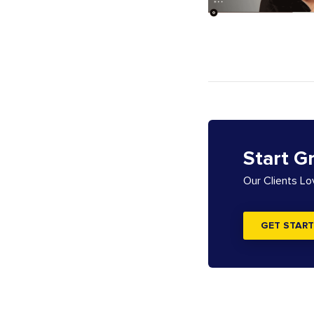
Start G
Our Clients L
GET START