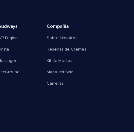
oudways
Compañía
WP Engine
Sobre Nosotros
insta
Reseñas de Clientes
ostinger
Kit de Medios
SiteGround
Mapa del Sitio
Carreras