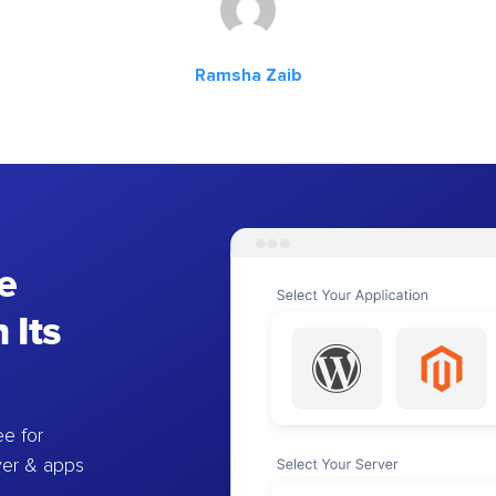
Ramsha Zaib
e
 Its
e for
ver & apps