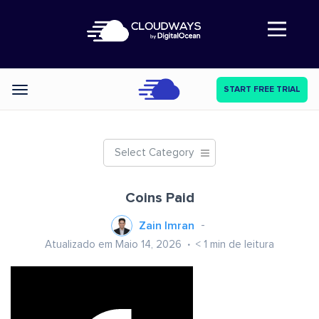
Abre a navegação
START FREE TRIAL
Categories
Select Category
Coins Paid
Zain Imran
Atualizado em Maio 14, 2026
< 1
min de leitura