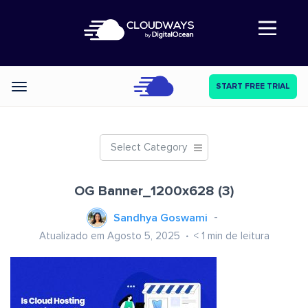
Abre a navegação
START FREE TRIAL
Categories
Select Category
OG Banner_1200x628 (3)
Sandhya Goswami
Atualizado em Agosto 5, 2025
< 1
min de leitura