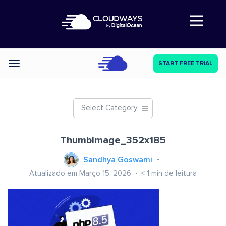
Abre a navegação
START FREE TRIAL
Categories
Select Category
ThumbImage_352x185
Sandhya Goswami
Atualizado em Março 15, 2026
< 1
min de leitura