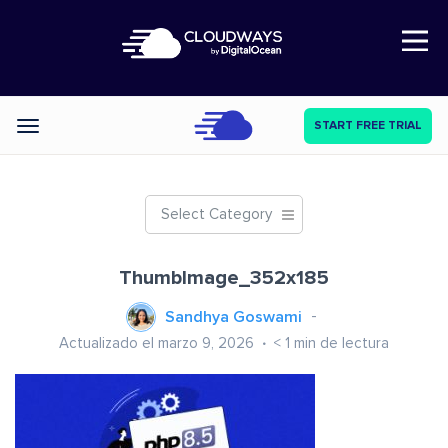
Open Nav
START FREE TRIAL
Categories
Select Category
ThumbImage_352x185
Sandhya Goswami
Actualizado el marzo 9, 2026
< 1
min de lectura