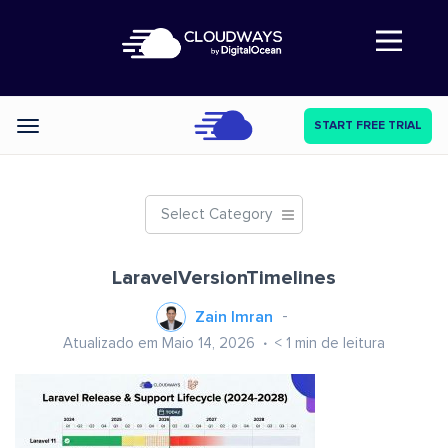
Abre a navegação
START FREE TRIAL
Categories
Select Category
LaravelVersionTimelines
Zain Imran
Atualizado em Maio 14, 2026
< 1
min de leitura