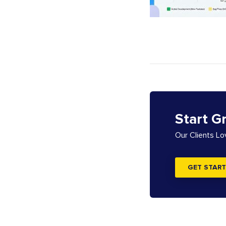
Start G
Our Clients L
GET START