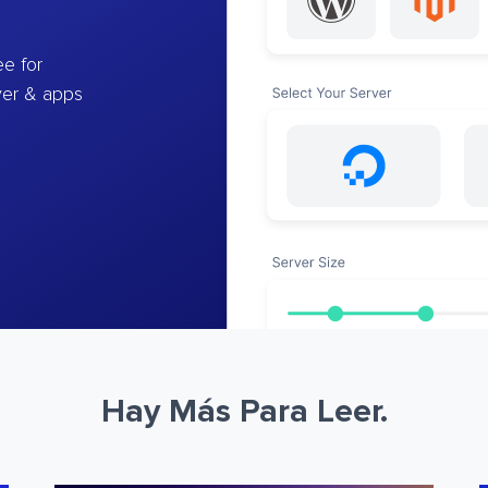
e for
ver & apps
Hay Más Para Leer.