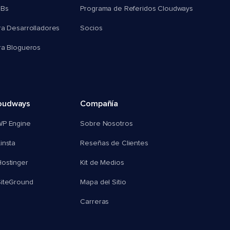
MBs
Programa de Referidos Cloudways
ra Desarrolladores
Socios
ra Blogueros
oudways
Compañía
WP Engine
Sobre Nosotros
insta
Reseñas de Clientes
ostinger
Kit de Medios
SiteGround
Mapa del Sitio
Carreras