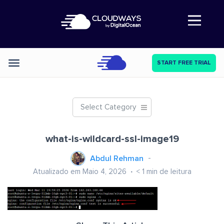
Abre a navegação
START FREE TRIAL
Categories
Select Category
what-is-wildcard-ssl-image19
Abdul Rehman
Atualizado em Maio 4, 2026
< 1
min de leitura