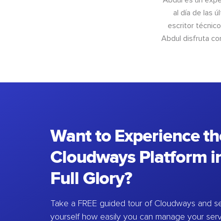
Abdul es un exper
al día de las 
escritor técnic
Abdul disfruta c
Want to Experience th
Cloudways Platform in
Full Glory?
Take a FREE guided tour of Cloudways and se
yourself how easily you can manage your ser