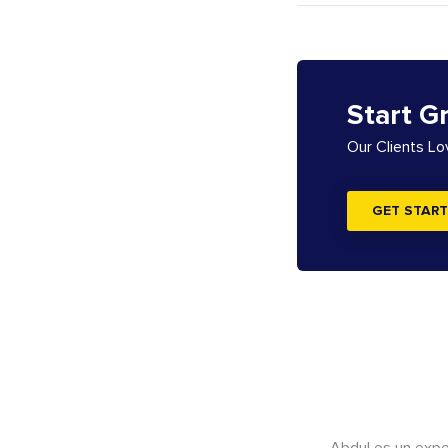
Start G
Our Clients L
GET START