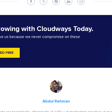
rowing with Cloudways Today.
ove us because we never compromise on these
ED FREE
Abdul Rehman