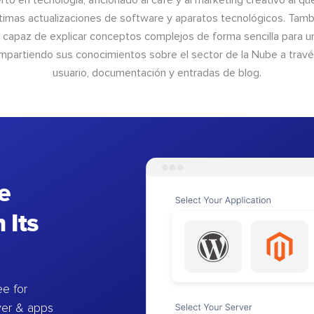
to en tecnología, aficionado al café y al marketing creativo al qu
últimas actualizaciones de software y aparatos tecnológicos. Tamb
o capaz de explicar conceptos complejos de forma sencilla para un
ompartiendo sus conocimientos sobre el sector de la Nube a trav
usuario, documentación y entradas de blog.
e
 Its
e for
ver & apps