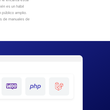
e le encanta estar
ién es un hábil
 público amplio.
és de manuales de