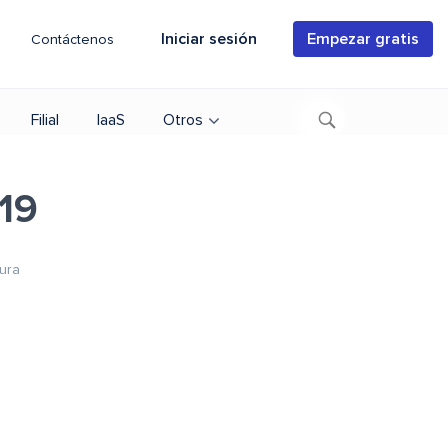
Iniciar sesión
Empezar gratis
Contáctenos
Filial
IaaS
Otros
e19
tura