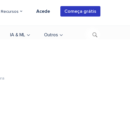
Acede
Começa grátis
Recursos
IA & ML
Outros
ura