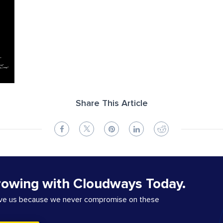
Share This Article
rowing with Cloudways Today.
ove us because we never compromise on these