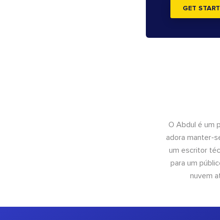
GET START
O Abdul é um pr
adora manter-se
um escritor té
para um públic
nuvem at