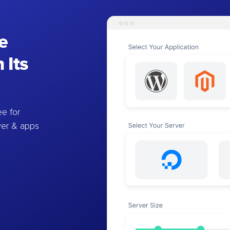
e
 Its
e for
ver & apps