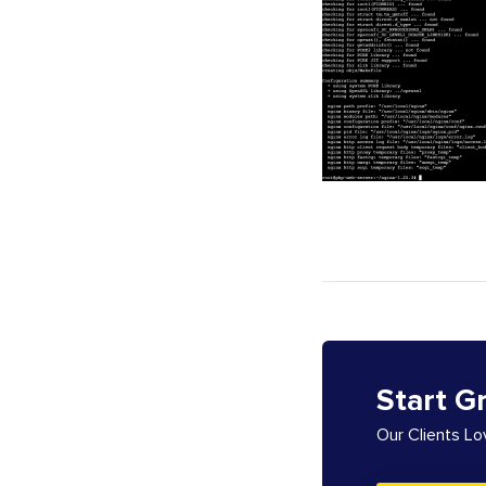
Start G
Our Clients L