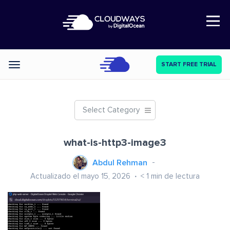
Open Nav
START FREE TRIAL
Categories
Select Category
what-is-http3-image3
Abdul Rehman
Actualizado el mayo 15, 2026
< 1
min de lectura