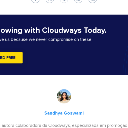
rowing with Cloudways Today.
ove us because we never compromise on these
ED FREE
Sandhya Goswami
 autora colaboradora da Cloudways, especializada em promoção