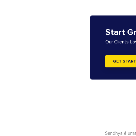
Start G
Our Clients L
GET START
Sandhya é uma