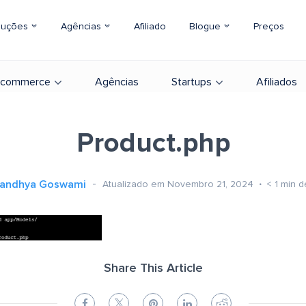
luções
Agências
Afiliado
Blogue
Preços
-commerce
Agências
Startups
Afiliados
Product.php
andhya Goswami
Atualizado em Novembro 21, 2024
< 1
min d
Share This Article