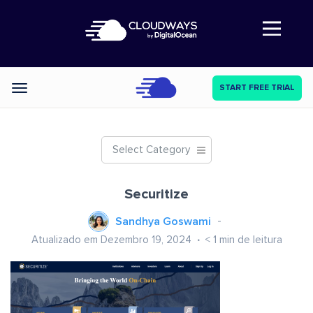
Abre a navegação
START FREE TRIAL
Categories
Select Category
Securitize
Sandhya Goswami
Atualizado em Dezembro 19, 2024
< 1
min de leitura