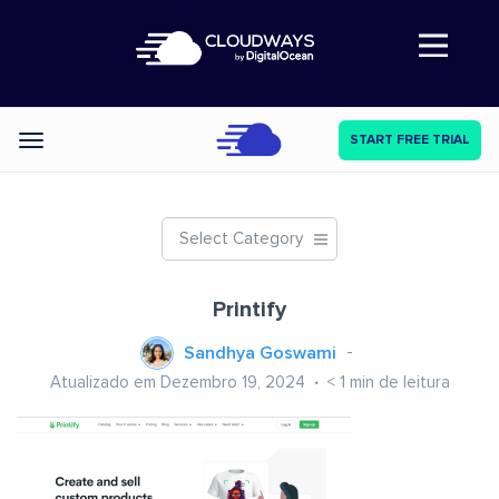
Abre a navegação
START FREE TRIAL
Categories
Select Category
Printify
Sandhya Goswami
Atualizado em Dezembro 19, 2024
< 1
min de leitura