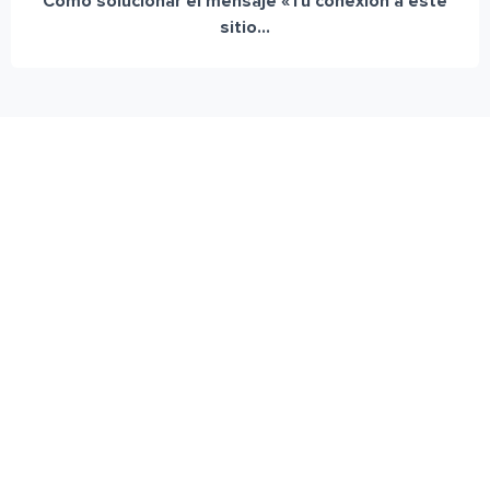
Cómo solucionar el mensaje «Tu conexión a este
sitio...