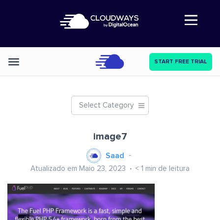
Abre a navegação
START FREE TRIAL
Categories
Select Category
image7
Saad
Atualizado em Maio 23, 2023
< 1
min de leitura