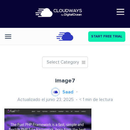
Open Nav
START FREE TRIAL
Categories
Select Category
image7
Saad
Actualizado el junio 23, 2025
< 1
min de lectura