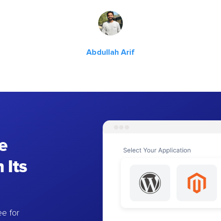
Abdullah Arif
e
 Its
e for