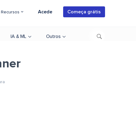
Acede
Começa grátis
Recursos
IA & ML
Outros
nner
ura