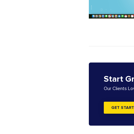
Start G
Our Clients L
GET START