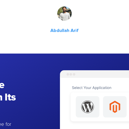
Abdullah Arif
e
 Its
e for