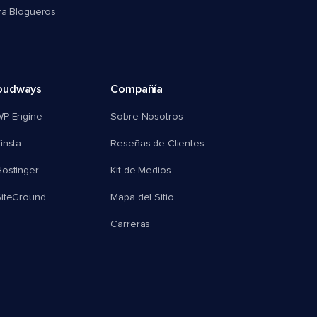
ra Blogueros
oudways
Compañía
WP Engine
Sobre Nosotros
insta
Reseñas de Clientes
ostinger
Kit de Medios
SiteGround
Mapa del Sitio
Carreras