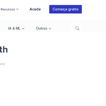
Acede
Começa grátis
Recursos
IA & ML
Outros
th
tura