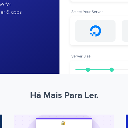
e for
ver & apps
Há Mais Para Ler.