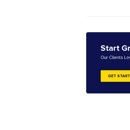
Start G
Our Clients L
GET START