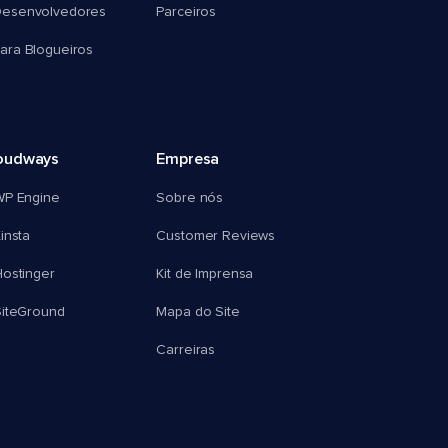
esenvolvedores
Parceiros
ra Blogueiros
oudways
Empresa
WP Engine
Sobre nós
insta
Customer Reviews
ostinger
Kit de Imprensa
SiteGround
Mapa do Site
Carreiras