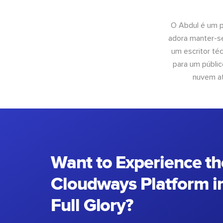
O Abdul é um pr
adora manter-se
um escritor té
para um públic
nuvem at
Want to Experience th
Cloudways Platform in
Full Glory?