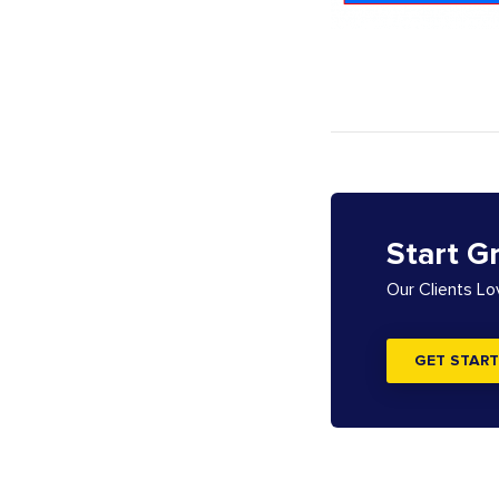
Start G
Our Clients L
GET START