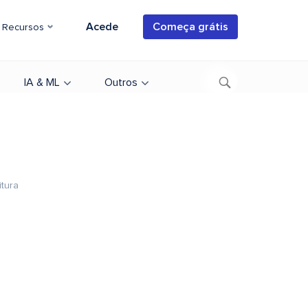
Acede
Começa grátis
Recursos
IA & ML
Outros
itura