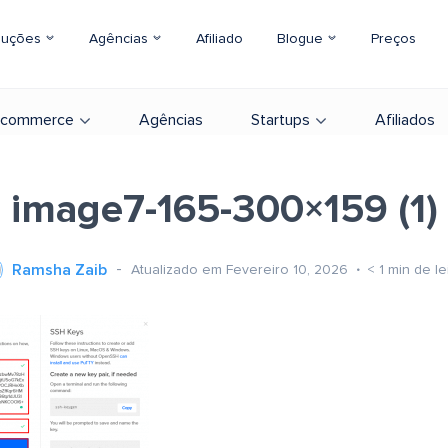
luções
Agências
Afiliado
Blogue
Preços
-commerce
Agências
Startups
Afiliados
image7-165-300×159 (1)
Ramsha Zaib
Atualizado em Fevereiro 10, 2026
< 1
min de le