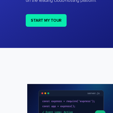
on the leading cloud-hosting platform.
START MY TOUR