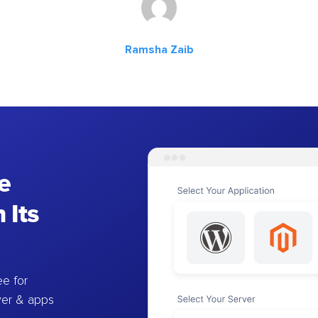
Ramsha Zaib
e
 Its
e for
ver & apps