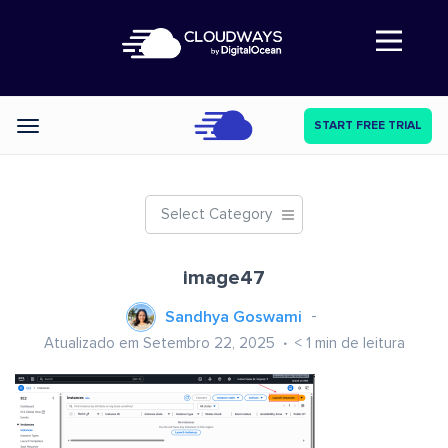
Abre a navegação
START FREE TRIAL
Categories
Select Category
image47
Sandhya Goswami
Atualizado em Setembro 22, 2025
< 1
min de leitura