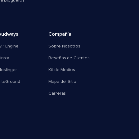
ra Blogueros
oudways
Compañía
WP Engine
Sobre Nosotros
insta
Reseñas de Clientes
ostinger
Kit de Medios
SiteGround
Mapa del Sitio
Carreras