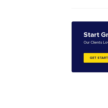
Start G
Our Clients L
GET START