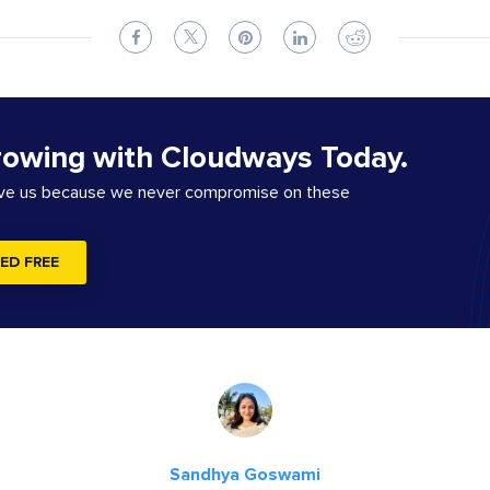
rowing with Cloudways Today.
ove us because we never compromise on these
ED FREE
Sandhya Goswami