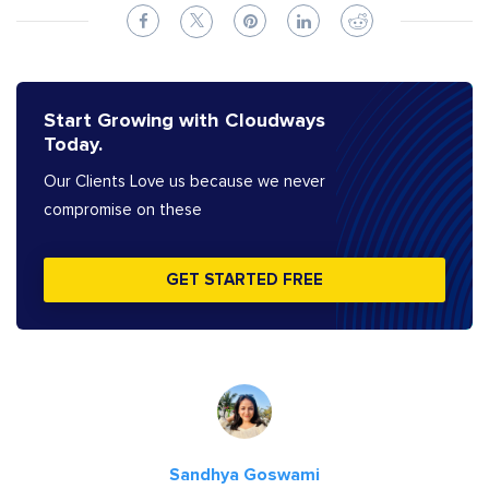
Start Growing with Cloudways
Today.
Our Clients Love us because we never
compromise on these
GET STARTED FREE
Sandhya Goswami