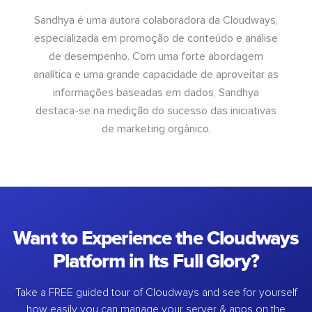
Sandhya é uma autora colaboradora da Cloudways,
especializada em promoção de conteúdo e análise
de desempenho. Com uma forte abordagem
analítica e uma grande capacidade de aproveitar as
informações baseadas em dados, Sandhya
destaca-se na medição do sucesso das iniciativas
de marketing orgânico.
Want to Experience the Cloudways
Platform in Its Full Glory?
Take a FREE guided tour of Cloudways and see for yourself
how easily you can manage your server & apps on the