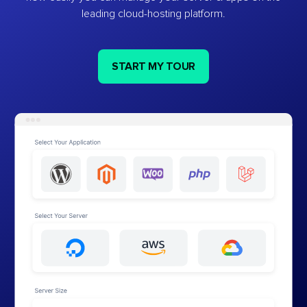
leading cloud-hosting platform.
START MY TOUR