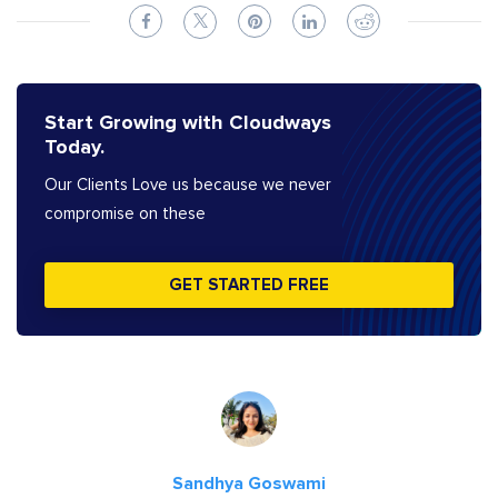
Start Growing with Cloudways
Today.
Our Clients Love us because we never
compromise on these
GET STARTED FREE
Sandhya Goswami