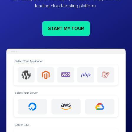
leading cloud-hosting platform.
START MY TOUR