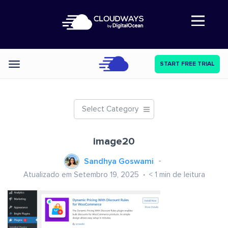
Abre a navegação
START FREE TRIAL
Categories
Select Category
image20
Sandhya Goswami
Atualizado em Setembro 19, 2025
< 1
min de leitura