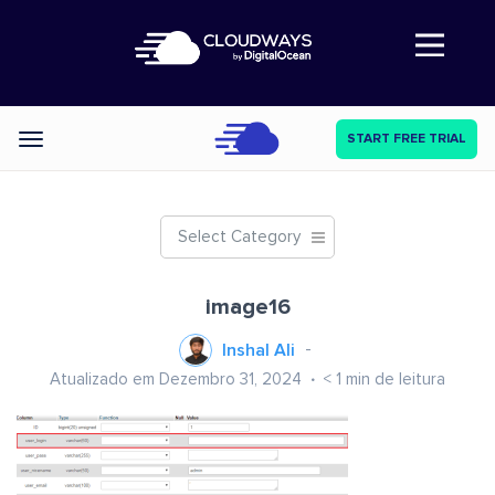
Abre a navegação
START FREE TRIAL
Categories
Select Category
image16
Inshal Ali
Atualizado em Dezembro 31, 2024
< 1
min de leitura