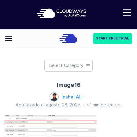
Open Nav
START FREE TRIAL
Categories
Select Category
image16
Inshal Ali
Actualizado el agosto 28, 2025
< 1
min de lectura