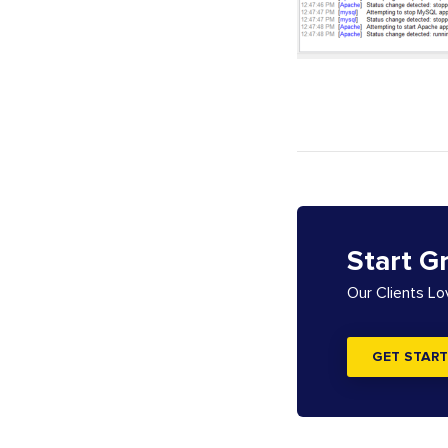
Start G
Our Clients L
GET START