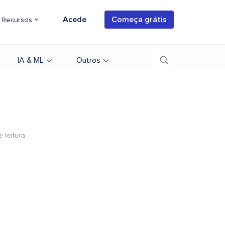
Acede
Começa grátis
Recursos
IA & ML
Outros
 leitura