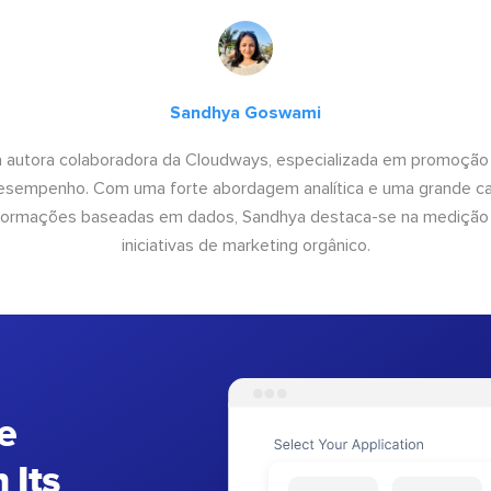
Sandhya Goswami
 autora colaboradora da Cloudways, especializada em promoção
desempenho. Com uma forte abordagem analítica e uma grande c
informações baseadas em dados, Sandhya destaca-se na medição
iniciativas de marketing orgânico.
e
 Its