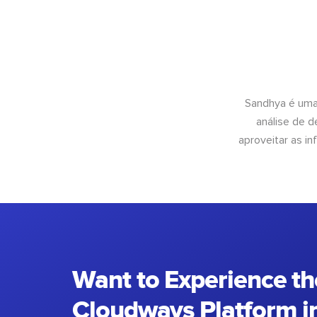
Sandhya é uma
análise de 
aproveitar as 
Want to Experience th
Cloudways Platform in