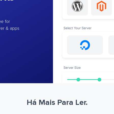
e for
ver & apps
Há Mais Para Ler.