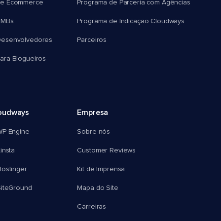
e Ecommerce
Programa de Parceria com Agências
SMBs
Programa de Indicação Cloudways
esenvolvedores
Parceiros
ra Blogueiros
oudways
Empresa
WP Engine
Sobre nós
insta
Customer Reviews
ostinger
Kit de Imprensa
SiteGround
Mapa do Site
Carreiras