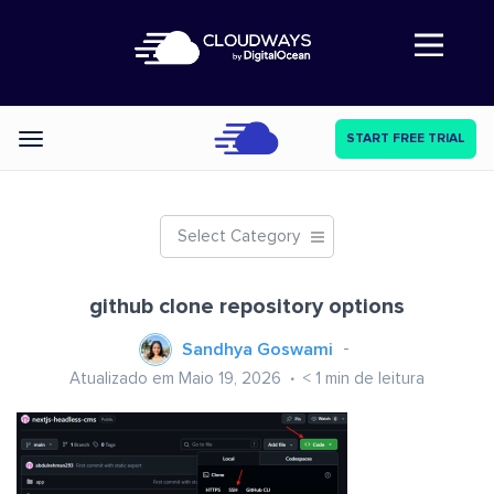
Abre a navegação
START FREE TRIAL
Categories
Select Category
github clone repository options
Sandhya Goswami
Atualizado em Maio 19, 2026
< 1
min de leitura