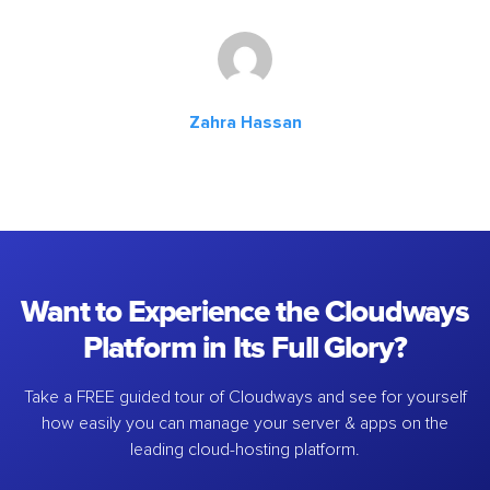
Zahra Hassan
Want to Experience the Cloudways
Platform in Its Full Glory?
Take a FREE guided tour of Cloudways and see for yourself
how easily you can manage your server & apps on the
leading cloud-hosting platform.