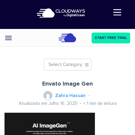
Abre a navegação
START FREE TRIAL
Categories
Select Category
Envato Image Gen
Zahra Hassan
Atualizado em Julho 16, 2025
< 1
min de leitura