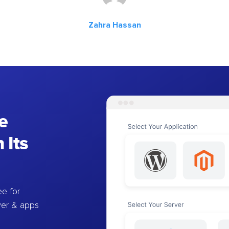
Zahra Hassan
e
 Its
e for
ver & apps