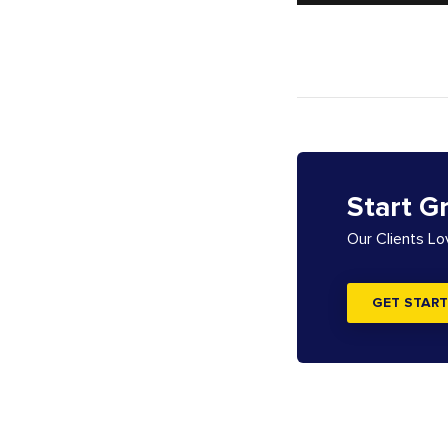
Start G
Our Clients L
GET START