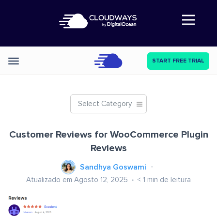
Abre a navegação
START FREE TRIAL
Categories
Select Category
Customer Reviews for WooCommerce Plugin
Reviews
Sandhya Goswami
Atualizado em Agosto 12, 2025
< 1
min de leitura