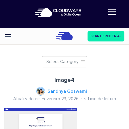
Abre a navegação
START FREE TRIAL
Categories
Select Category
image4
Sandhya Goswami
Atualizado em Fevereiro 23, 2026
< 1
min de leitura