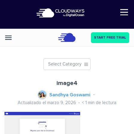
Open Nav
START FREE TRIAL
Categories
Select Category
image4
Sandhya Goswami
Actualizado el marzo 9, 2026
< 1
min de lectura