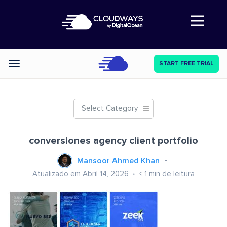
Abre a navegação
START FREE TRIAL
Categories
Select Category
conversiones agency client portfolio
Mansoor Ahmed Khan
Atualizado em Abril 14, 2026
< 1
min de leitura