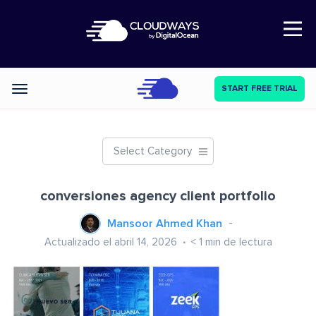
Open Nav
START FREE TRIAL
Categories
Select Category
conversiones agency client portfolio
Mansoor Ahmed Khan
Actualizado el abril 14, 2026
< 1
min de lectura