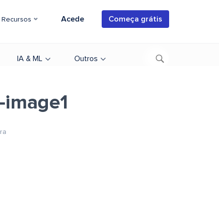
Acede
Começa grátis
Recursos
IA & ML
Outros
s-image1
ura