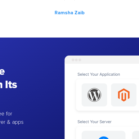
Ramsha Zaib
e
 Its
e for
ver & apps