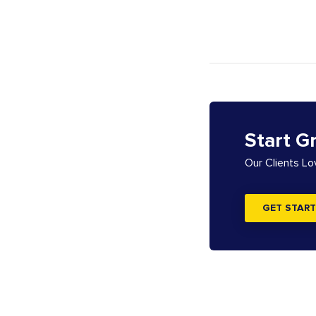
Start G
Our Clients L
GET START