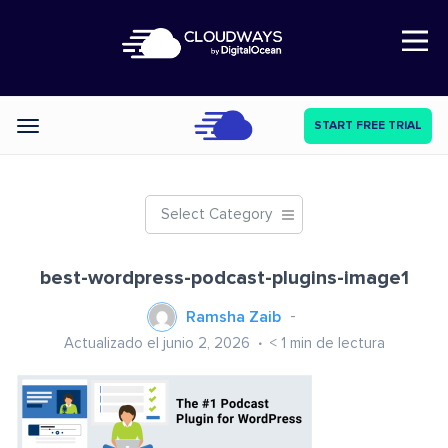
Open Nav
START FREE TRIAL
Categories
Select Category
best-wordpress-podcast-plugins-image1
Ramsha Zaib
Actualizado el junio 2, 2026
< 1
min de lectura