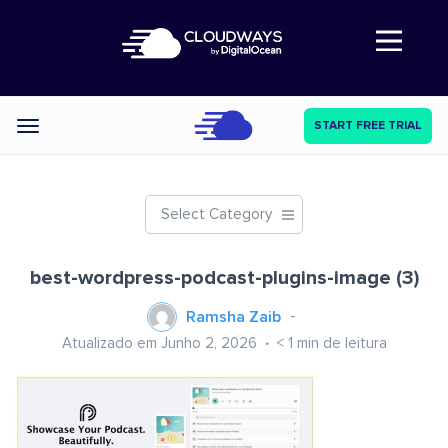
Abre a navegação
START FREE TRIAL
Categories
Select Category
best-wordpress-podcast-plugins-image (3)
Ramsha Zaib
Atualizado em Junho 2, 2026
< 1
min de leitura