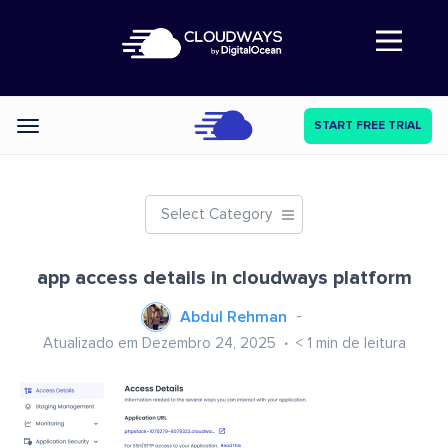
Abre a navegação
START FREE TRIAL
Categories
Select Category
app access details in cloudways platform
Abdul Rehman
Atualizado em Dezembro 24, 2025
< 1
min de leitura