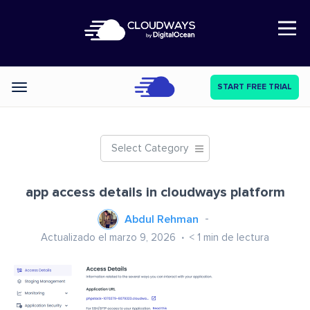
Open Nav
START FREE TRIAL
Categories
Select Category
app access details in cloudways platform
Abdul Rehman
Actualizado el marzo 9, 2026
< 1
min de lectura