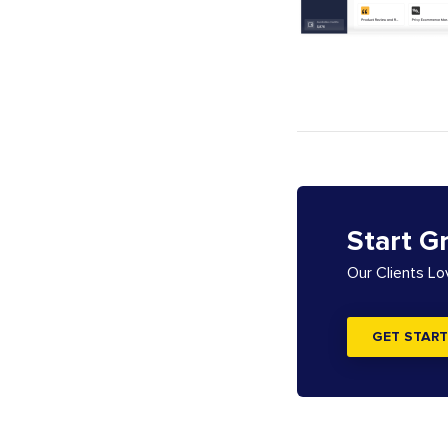
Start G
Our Clients L
GET START