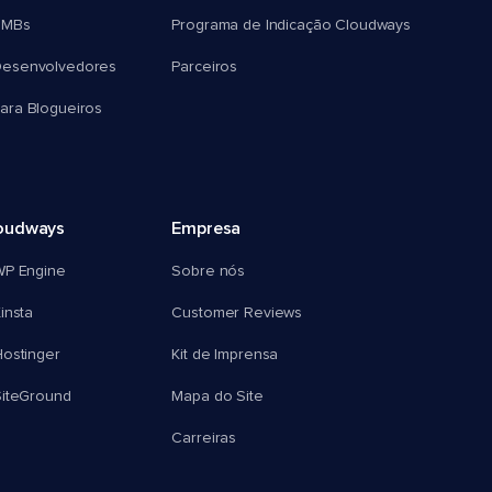
SMBs
Programa de Indicação Cloudways
esenvolvedores
Parceiros
ra Blogueiros
oudways
Empresa
WP Engine
Sobre nós
insta
Customer Reviews
ostinger
Kit de Imprensa
SiteGround
Mapa do Site
Carreiras