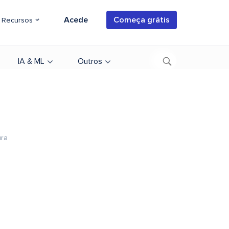
Acede
Começa grátis
Recursos
IA & ML
Outros
ura