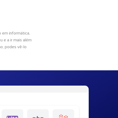
 em informática,
 e a ir mais além
ho, podes vê-lo