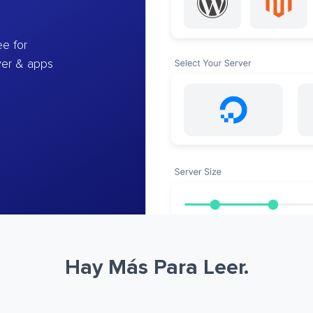
e for
ver & apps
Hay Más Para Leer.