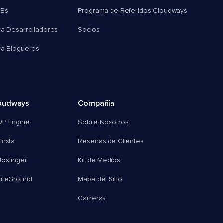
MBs
Programa de Referidos Cloudways
ra Desarrolladores
Socios
ra Blogueros
oudways
Compañía
WP Engine
Sobre Nosotros
insta
Reseñas de Clientes
ostinger
Kit de Medios
SiteGround
Mapa del Sitio
Carreras