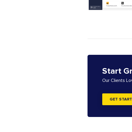
Start G
Our Clients L
GET START