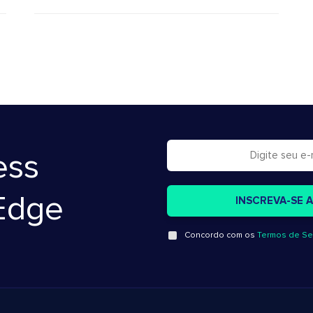
ess
Edge
Concordo com os
Termos de Se