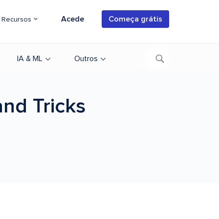
Acede
Começa grátis
Recursos
IA & ML
Outros
and Tricks